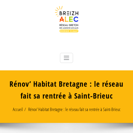
Skip
to
content
Réseau breton des 8 Agences Locales Énergie Climat
Breizh ALEC
Rénov’ Habitat Bretagne : le réseau
fait sa rentrée à Saint-Brieuc
Accueil
Rénov’ Habitat Bretagne : le réseau fait sa rentrée à Saint-Brieuc