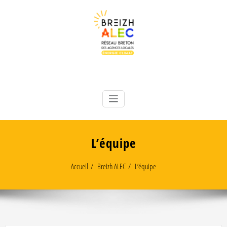
Skip
to
content
Réseau breton des 8 Agences Locales Énergie Climat
Breizh ALEC
L’équipe
Accueil
Breizh ALEC
L’équipe