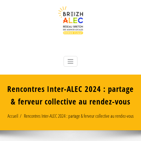
Skip
to
content
Réseau breton des 8 Agences Locales Énergie Climat
Breizh ALEC
Rencontres Inter-ALEC 2024 : partage
& ferveur collective au rendez-vous
Accueil
Rencontres Inter-ALEC 2024 : partage & ferveur collective au rendez-vous