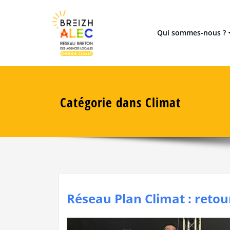
Skip
Réseau breton des 8 Agences
Breizh ALEC
to
content
Qui sommes-nous ?
Catégorie dans Climat
Réseau Plan Climat : retou