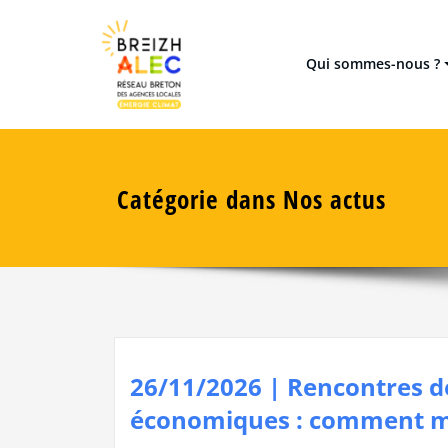
Skip
Réseau breton des 8 Agences
Breizh ALEC
to
content
Qui sommes-nous ?
Catégorie dans Nos actus
26/11/2026 | Rencontres de
économiques : comment main