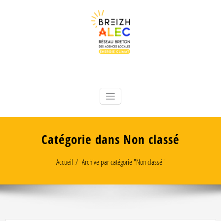
Skip
to
content
Réseau breton des 8 Agences Locales Énergie Climat
Breizh ALEC
Catégorie dans Non classé
Accueil
Archive par catégorie "Non classé"