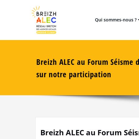
Skip
Réseau breton des 8 Agences
Breizh ALEC
to
content
Qui sommes-nous ?
Breizh ALEC au Forum Séisme d
sur notre participation
Breizh ALEC au Forum Séism