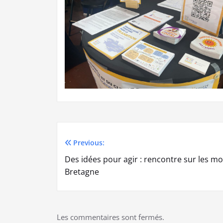
Previous:
Navigation
Des idées pour agir : rencontre sur les mob
de
Bretagne
l’article
Les commentaires sont fermés.