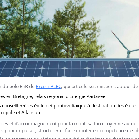
n du pôle EnR de
Breizh ALEC
, qui articule ses missions autour de
nes en Bretagne, relais régional d’Énergie Partagée
s conseiller·ères éolien et photovoltaïque à destination des élu·es 
tropole et Atlansun.
urces et d’accompagnement pour la mobilisation citoyenne autour d
és pour impulser, structurer et faire monter en compétence des dy
le de structuration régionale, de suivi et d’animation du réseau 