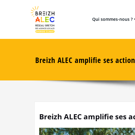
Skip
Réseau breton des 8 Agences
Breizh ALEC
to
content
Qui sommes-nous ?
Breizh ALEC amplifie ses actio
Breizh ALEC amplifie ses a