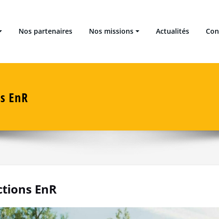
 Locales Énergie Climat
Nos partenaires
Nos missions
Actualités
Con
ns EnR
ctions EnR