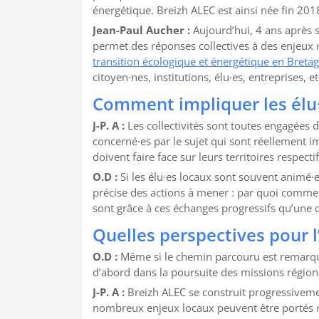
énergétique. Breizh ALEC est ainsi née fin 201
Jean-Paul Aucher :
Aujourd’hui, 4 ans après s
permet des réponses collectives à des enjeux 
transition écologique et énergétique en Breta
citoyen·nes, institutions, élu·es, entreprises, et
Comment impliquer les élu·e
J-P. A :
Les collectivités sont toutes engagées d
concerné·es par le sujet qui sont réellement 
doivent faire face sur leurs territoires respec
O.D :
Si les élu·es locaux sont souvent animé·e
précise des actions à mener : par quoi commen
sont grâce à ces échanges progressifs qu’une c
Quelles perspectives pour l
O.D :
Même si le chemin parcouru est remarquab
d’abord dans la poursuite des missions régio
J-P. A :
Breizh ALEC se construit progressivemen
nombreux enjeux locaux peuvent être portés r