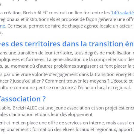
8.
a création, Breizh ALEC construit un lien fort entre les
140 salarié
régionaux et institutionnels et propose de façon générale une off
gne
. Ce réseau permet de faire de chaque agence locale un acteur 
c.
s des territoires dans la transition én
ans une transition de leur territoire, tous degrés de mobilisation
impliqué·es et formé·es. La généralisation de la compréhension de
tifs, au moment où d’autres problèmes surgissent et font placer la 
s par une vraie volonté d’engagement dans la transition énergétiq
cer ? Jusqu’où aller ? Comment trouver les moyens ? L’écoute et 
ulture commune peut se construire à l’échelon local et régional.
’association ?
le, Breizh ALEC est une jeune association et son projet est enco
nales d’animation et dans leur développement.
t et met en place une offre de services en interne, mais aussi en
égionalement : formation des élu·es locaux et régionaux, apport