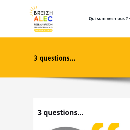
Skip
Réseau breton des 8 Agences
Breizh ALEC
to
content
Qui sommes-nous ?
3 questions…
3 questions…